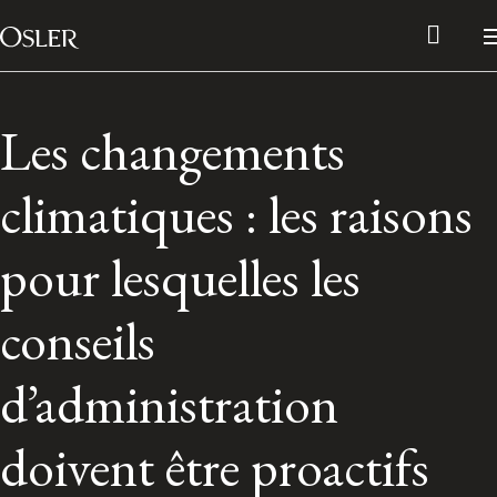
Main Navigation
Passer au contenu
Les changements
climatiques : les raisons
pour lesquelles les
conseils
d’administration
Réseau des anciens d’Osler
doivent être proactifs
Contactez-nous