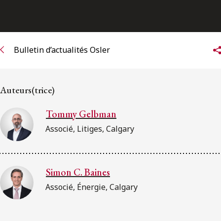
ENGLISH
S’abonner aux articles Osler
Bulletin d’actualités Osler
S’abonner
Auteurs(trice)
Tommy Gelbman
Associé, Litiges, Calgary
Simon C. Baines
Associé, Énergie, Calgary