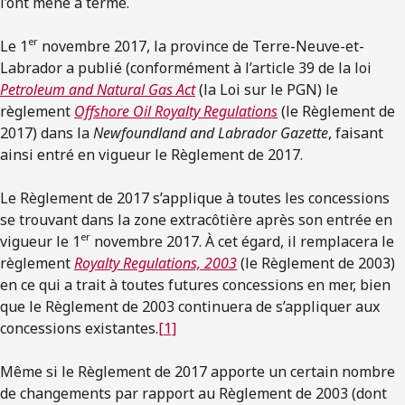
l’ont mené à terme.
er
Le 1
novembre 2017, la province de Terre-Neuve-et-
Labrador a publié (conformément à l’article 39 de la loi
Petroleum and Natural Gas Act
(la Loi sur le PGN) le
règlement
Offshore Oil Royalty Regulations
(le Règlement de
2017) dans la
Newfoundland and Labrador Gazette
, faisant
ainsi entré en vigueur le Règlement de 2017.
Le Règlement de 2017 s’applique à toutes les concessions
se trouvant dans la zone extracôtière après son entrée en
er
vigueur le 1
novembre 2017. À cet égard, il remplacera le
règlement
Royalty Regulations, 2003
(le Règlement de 2003)
en ce qui a trait à toutes futures concessions en mer, bien
que le Règlement de 2003 continuera de s’appliquer aux
concessions existantes.
[1]
Même si le Règlement de 2017 apporte un certain nombre
de changements par rapport au Règlement de 2003 (dont