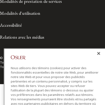
Modalités de prestation de services
Modalités d'utilisation
Accessibilité
Relations avec les médias
© 2026 Osler, Hoskin & Harcourt S.E.N.C.R.L./s.r.l.
Tous droits réservés
Toronto | Montréal | Calgary | Vancouver | Ottawa | New York
Nous utilisons des témoins (cookies) pour activer des
fonctionnalités essentielles de notre site Web, pour améliorer
notre site Web et pour vous proposer des publicités
pertinentes et un contenu personnalisé, y compris sur les
sites Web de tiers. Vous pouvez accepter ou refuser
l’utilisation de la plupart des témoins ci-dessous ou ajuster
vos préférences dans les paramètres relatifs aux témoins.
Vos renseignements pourraient être stockés et/ou partagés
avec nos partenaires publicitaires en dehors du territoire où