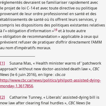
réglementés devraient se familiariser rapidement avec
le projet de loi C-14 et avec toute directive ou politique
provenant de leur ordre professionnel en santé et des
établissements de santé où ils offrent leurs services, y
compris les dispositions des politiques existantes relatives
[4]
à l’« obligation d’information »
et à toute autre
« obligation de recommandation » applicable à ceux qui
prévoient refuser de pratiquer d’offrir directement l’AMM
au nom d’impératifs moraux.
[1]
Susana Mas, « Health minister warns of 'patchwork
approach' without new doctor-assisted death law »,
CBC
News
(le 6 juin 2016), en ligne :
cbc.ca
http://www.cbc.ca/news/politics/philpott-assisted-dying-
monday-1.3617856
.
[2]
Catharine Tunney, « Liberals' assisted-dying bill is
now law after clearing final hurdles »,
CBC News
(le