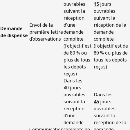
ouvrables
15
jours
suivant la
ouvrables
réception
suivant la
Envoi de la
d’une
réception de la
Demande
première lettre
demande
demande
de dispense
d’observations
complète
complète
(l’objectif est
(l’objectif est de
de 80 % ou
80 % ou plus de
plus de tous
tous les dépôts
les dépôts
reçus)
reçus)
Dans les
40 jours
ouvrables
Dans les
suivant la
45
jours
réception
ouvrables
d’une
suivant la
demande
réception de la
Communication
complète de
demande