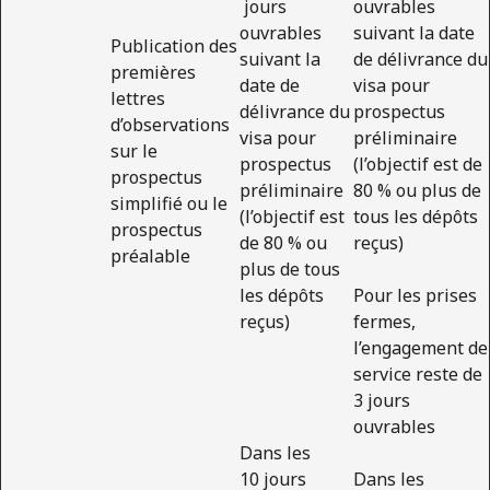
jours
ouvrables
ouvrables
suivant la date
Publication des
suivant la
de délivrance du
premières
date de
visa pour
lettres
délivrance du
prospectus
d’observations
visa pour
préliminaire
sur le
prospectus
(l’objectif est de
prospectus
préliminaire
80 % ou plus de
simplifié ou le
(l’objectif est
tous les dépôts
prospectus
de 80 % ou
reçus)
préalable
plus de tous
les dépôts
Pour les prises
reçus)
fermes,
l’engagement de
service reste de
3 jours
ouvrables
Dans les
10 jours
Dans les