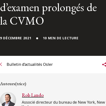
ENGLISH
d’examen prolongés de
la CVMO
S’abonner aux articles Osler
S’abonner
9 DÉCEMBRE 2021
10 MIN DE LECTURE
Bulletin d’actualités Osler
Auteurs(trice)
Rob Lando
Associé directeur du bureau de New York, New