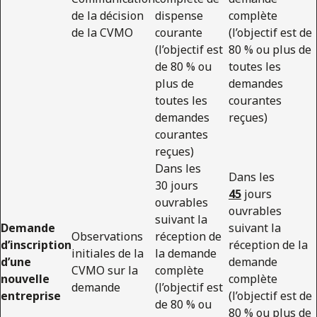
de la décision
dispense
complète
de la CVMO
courante
(l’objectif est de
(l’objectif est
80 % ou plus de
de 80 % ou
toutes les
plus de
demandes
toutes les
courantes
demandes
reçues)
courantes
reçues)
Dans les
Dans les
30 jours
45
jours
ouvrables
ouvrables
suivant la
Demande
suivant la
Observations
réception de
d’inscription
réception de la
initiales de la
la demande
d’une
demande
CVMO sur la
complète
nouvelle
complète
demande
(l’objectif est
entreprise
(l’objectif est de
de 80 % ou
80 % ou plus de