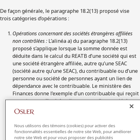
De façon générale, le paragraphe 18.2(13) proposé vise
trois catégories d’opérations :
Opérations concernant des sociétés étrangères affiliées
non contrôlées :
L’alinéa a) du paragraphe 18.2(13)
proposé s’applique lorsque la somme donnée est
déduite dans le calcul du REATB d’une société qui est
une société étrangère affiliée, autre qu’une SEAC
(société autre qu’une SEAC), du contribuable ou d’une
personne ou société de personnes ayant un lien de
dépendance avec le contribuable. Le ministère des
Finances donne l’exemple d’un contribuable qui reçoit
un paiement d’intérêts directement d’une société
autre qu’une SEAC du contribuable (ou indirectement
d’une telle société affiliée par le biais d’un
intermédiaire) et le paiement d’intérêts est déductible
Nous utilisons des témoins (cookies) pour activer des
dans le calcul du REATB de la société affiliée. Sans
fonctionnalités essentielles de notre site Web, pour améliorer
notre site Web et pour vous proposer des publicités
cette règle, l’intérêt créerait des RIF pour le