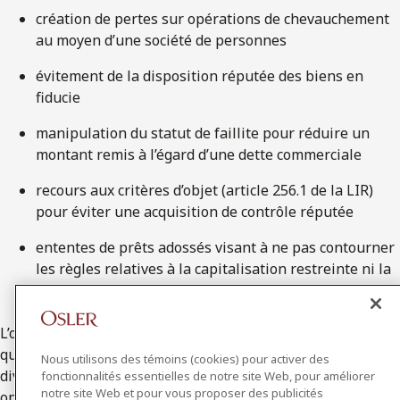
création de pertes sur opérations de chevauchement
au moyen d’une société de personnes
évitement de la disposition réputée des biens en
fiducie
manipulation du statut de faillite pour réduire un
montant remis à l’égard d’une dette commerciale
recours aux critères d’objet (article 256.1 de la LIR)
pour éviter une acquisition de contrôle réputée
ententes de prêts adossés visant à ne pas contourner
les règles relatives à la capitalisation restreinte ni la
retenue d’impôt en vertu de la partie XIII
L’obligation de divulgation n’est pas limitée aux opérations
qui sont données comme exemples d’opération désignée. La
Nous utilisons des témoins (cookies) pour activer des
divulgation est également requise relativement à une
fonctionnalités essentielles de notre site Web, pour améliorer
notre site Web et pour vous proposer des publicités
opération, ou à une série d’opérations, qui est