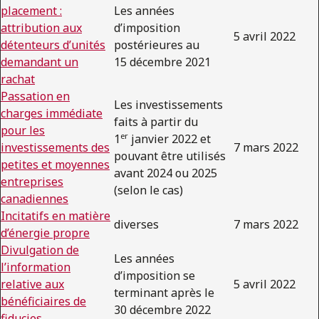
placement :
Les années
attribution aux
d’imposition
5 avril 2022
détenteurs d’unités
postérieures au
demandant un
15 décembre 2021
rachat
Passation en
Les investissements
charges immédiate
faits à partir du
pour les
er
1
janvier 2022 et
investissements des
7 mars 2022
pouvant être utilisés
petites et moyennes
avant 2024 ou 2025
entreprises
(selon le cas)
canadiennes
Incitatifs en matière
diverses
7 mars 2022
d’énergie propre
Divulgation de
Les années
l’information
d’imposition se
relative aux
5 avril 2022
terminant après le
bénéficiaires de
30 décembre 2022
fiducies