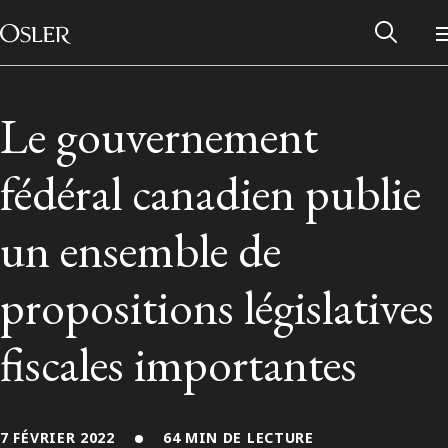
Main Navigation
Passer au contenu
Le gouvernement
fédéral canadien publie
un ensemble de
propositions législatives
fiscales importantes
Réseau des anciens d’Osler
Contactez-nous
7 FÉVRIER 2022
64 MIN DE LECTURE