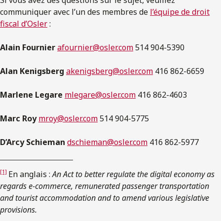
communiquer avec l’un des membres de
l’équipe de droit
fiscal d’Osler
:
Alain Fournier
afournier@osler.com
514 904-5390
Alan Kenigsberg
akenigsberg@osler.com
416 862-6659
Marlene Legare
mlegare@osler.com
416 862-4603
Marc Roy
mroy@osler.com
514 904-5775
D’Arcy Schieman
dschieman@osler.com
416 862-5977
[1]
En anglais :
An Act to better regulate the digital economy as
regards e-commerce, remunerated passenger transportation
and tourist accommodation and to amend various legislative
provisions.