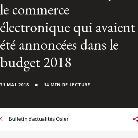
ENGLISH
le commerce
électronique qui avaient
S’abonner aux articles Osler
été annoncées dans le
S’abonner
budget 2018
31 MAI 2018
14 MIN DE LECTURE
Bulletin d’actualités Osler