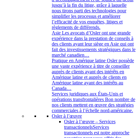
jusqu’à la fin du litige, grâce à laquelle
nous tirons parti des technologies pour
simplifier les processus et améliorer
l’efficacité de vos enquêtes, litiges et
règlements de différends.
Asie
Les avocats d’Osler ont une grande
expérience dans la prestation de conseils à
des clients ayant leur siège en Asie qui ont
fait des investissements stratégiques dans le
marché canadien…
Pratique en Amérique latine
Osler possède
une vaste expérience à titre de conseiller
auprès de clients ayant des intérêts en
Amérique latine et auprès de clients en
Amérique latine ayant des intérêts au
Canada…
Services juridiques aux États-Unis et
opérations transfrontalières
Bon nombre de
nos clients mettent en œuvre des stratégies
commerciales à l’échelle nord-américaine.
Osler à l’œuvre
Osler à l’œuvre – Services
transactionnels
Services
transactionnels est notre approche