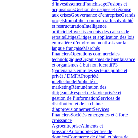
d’investissement
Franchisage
Fusions et
acquisitions
Gestion de risques et réponse
aux crises
Gouvernance d’entreprise
Grands
projets
Immobilier commercial
Insolvabilité
et restructuration
Intelligence
artificielle
Investissements des caisses de
retraite
Litiges
Litiges et application des lois
en matière d’environnement
Lois sur la
langue française
Marchés
financiers
Opérations commerciales
technologiques
Organismes de bienfaisance
et organismes à but non lucratif
P3
(partenariats entre les secteurs public et
privé) / DMFA
Propriété
intellectuelle
Publicité et
marketing
Rémunération des
dirigeants
Respect de la vie privée et
gestion de l’information
Services de
distribution et de la chaîne
d’approvisionnement
Services
financiers
Sociétés émergentes et à forte
croissance
Agroentreprise
Aliments et
boissons
Automobile
Centres de
données
Commerce de détail et biens de