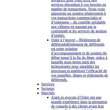
novatrice pour vous offrir des
services répondant à vos besoins en
matière de transactions. Nous vous
apportons un soutien relativement à
vos transactions commerciales et
d’entreprise – du contrôle préalable
aux clôtures en passant par la
conformité et les services de gestion
d’entités.
Osler à l’œuvre – Règlement de
différends
Règlement de différends
est notre solution
d’accompagnement et de soutien du
début jusqu’à la fin du litige, grâce à
laquelle nous tirons parti des
technologies pour simplifier les
processus et améliorer l’efficacité de
vos enquêtes, litiges et règlements de
différends.
Services
Secteurs
Marchés
Asie
Les avocats d’Osler ont une
grande expérience dans la prestation
de conseils à des clients ayant leur