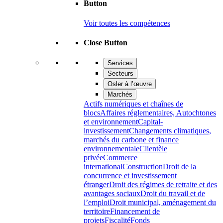
Button
Voir toutes les compétences
Close Button
Services
Secteurs
Osler à l’œuvre
Marchés
Actifs numériques et chaînes de
blocs
Affaires réglementaires, Autochtones
et environnement
Capital-
investissement
Changements climatiques,
marchés du carbone et finance
environnementale
Clientèle
privée
Commerce
international
Construction
Droit de la
concurrence et investissement
étranger
Droit des régimes de retraite et des
avantages sociaux
Droit du travail et de
l’emploi
Droit municipal, aménagement du
territoire
Financement de
projets
Fiscalité
Fonds