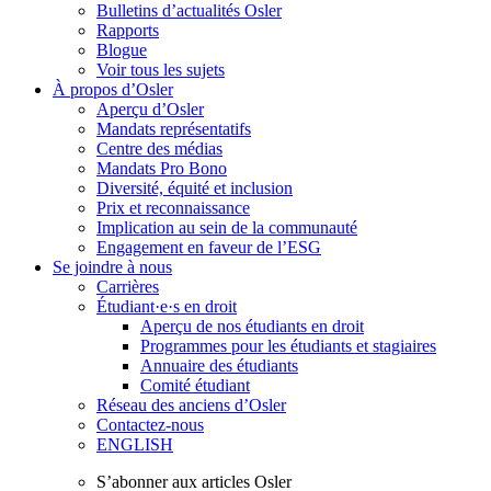
Bulletins d’actualités Osler
Rapports
Blogue
Voir tous les sujets
À propos d’Osler
Aperçu d’Osler
Mandats représentatifs
Centre des médias
Mandats Pro Bono
Diversité, équité et inclusion
Prix ​​et reconnaissance
Implication au sein de la communauté
Engagement en faveur de l’ESG
Se joindre à nous
Carrières
Étudiant·e·s en droit
Aperçu de nos étudiants en droit
Programmes pour les étudiants et stagiaires
Annuaire des étudiants
Comité étudiant
Réseau des anciens d’Osler
Contactez-nous
ENGLISH
S’abonner aux articles Osler