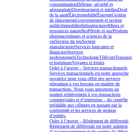
consommation
Défense, sécurité et
aérospatiale
Divertissement et médias
Droit
de la santé
Électromobilité
Énergie
Gestion
de placements
Gouvernement et secteur
public
Immobilier
Infrastructures
Mines et
ressources naturelles
Pétrole et gaz
Produits
pharmaceutiques et sciences de la
vie
Secteur du jeu
Secteur
manufacturier
Services bancaires et
financiers
Services
professionnels
Technologie
Télécom
Transpor
et logistique
Voyages et loisirs
Osler à l’œuvre – Services transactionnels
Services transactionnels est notre approche
novatrice pour vous offrir des services
répondant à vos besoins en matière de
transactions. Nous vous apportons un
soutien relativement à vos transactions
commerciales et d’entreprise – du contrôle
préalable aux clôtures en passant par la
conformité et les services de gestion
d’entités.
Osler à l’œuvre – Règlement de différends
Règlement de différends est notre solution
d’accompagnement et de soutien du début