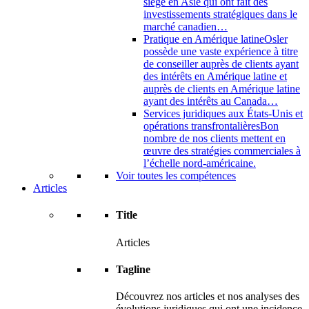
siège en Asie qui ont fait des
investissements stratégiques dans le
marché canadien…
Pratique en Amérique latine
Osler
possède une vaste expérience à titre
de conseiller auprès de clients ayant
des intérêts en Amérique latine et
auprès de clients en Amérique latine
ayant des intérêts au Canada…
Services juridiques aux États-Unis et
opérations transfrontalières
Bon
nombre de nos clients mettent en
œuvre des stratégies commerciales à
l’échelle nord-américaine.
Voir toutes les compétences
Articles
Title
Articles
Tagline
Découvrez nos articles et nos analyses des
évolutions juridiques qui ont une incidence