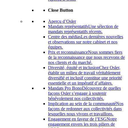
Close Button
Aperçu d’Osler
Mandats représentatifs
Une sélection de
mandats représentatifs récents.
Centre des médias
Les dernières nouvelles
et observations sur notre cabinet et nos
équipes.
Prix ​​et reconnaissance
Nous sommes fiers
de la reconnaissance que nous recevons de
nos clients et du marché.
Diversité, équité et inclusion
Chez Osler,
établir un milieu de travail véritablement
diversifié et inclusif constitue une priorité
essentielle et un impératif d’affaires.
Mandats Pro Bono
Découvrez de quelles
façons Osler s’engage à soutenir
bénévolement nos collectivités.
Implication au sein de la communauté
Nos
façons de redonner aux collectivités dans
lesquelles nous vivons et travaillons.
Engagement en faveur de l’ESG
Notre
engagement envers les trois piliers de