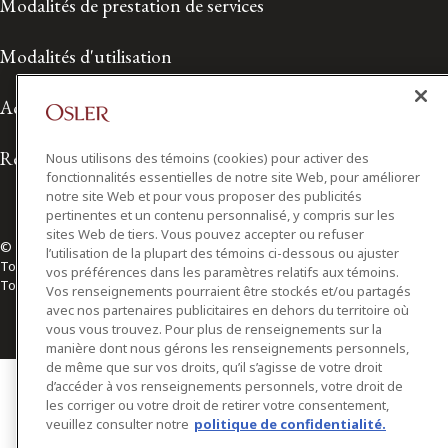
Modalités de prestation de services
Modalités d'utilisation
Accessibilité
Relations avec les médias
Nous utilisons des témoins (cookies) pour activer des
fonctionnalités essentielles de notre site Web, pour améliorer
notre site Web et pour vous proposer des publicités
pertinentes et un contenu personnalisé, y compris sur les
sites Web de tiers. Vous pouvez accepter ou refuser
© 2026 Osler, Hoskin & Harcourt S.E.N.C.R.L./s.r.l.
l’utilisation de la plupart des témoins ci-dessous ou ajuster
Tous droits réservés
vos préférences dans les paramètres relatifs aux témoins.
Toronto | Montréal | Calgary | Vancouver | Ottawa | New York
Vos renseignements pourraient être stockés et/ou partagés
avec nos partenaires publicitaires en dehors du territoire où
vous vous trouvez. Pour plus de renseignements sur la
manière dont nous gérons les renseignements personnels,
de même que sur vos droits, qu’il s’agisse de votre droit
d’accéder à vos renseignements personnels, votre droit de
les corriger ou votre droit de retirer votre consentement,
veuillez consulter notre
politique de confidentialité.