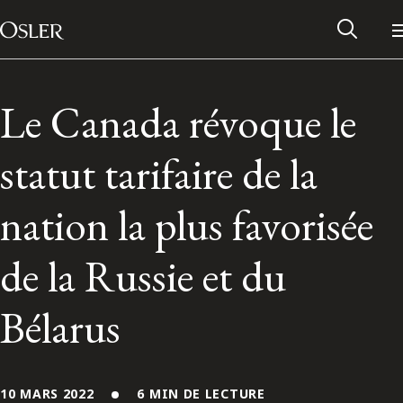
Main Navigation
Passer au contenu
Le Canada révoque le
statut tarifaire de la
nation la plus favorisée
de la Russie et du
Bélarus
Réseau des anciens d’Osler
Contactez-nous
10 MARS 2022
6 MIN DE LECTURE