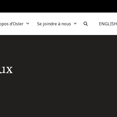
opos d’Osler
Se joindre à nous
ENGLISH
ux