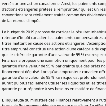
versé sur une action canadienne. Ainsi, les paiements comp
d’actions étrangères prêtées à l’emprunteur qui est un rés
conventions sont réellement traités comme des dividendes
de la retenue d’impôt.
Le budget de 2019 propose de corriger le résultat inhabitu
retenue d’impôt canadien les paiements compensatoires au 
titres mettant en cause des actions étrangères. L’exemptio
titre emprunté constitue une action d’une catégorie du cap
que le critère de garantie d’une valeur de 95 % est respe
Finances a proposé une exemption uniquement pour les prêt
garantie d’une valeur de 95 % par crainte que des prêts n
financement déguisé. Lorsqu’un emprunteur canadien offre 
garantie d’une valeur de 95 %, ce risque est prétendumen
aurait pu plus facilement utiliser les liquidités et les ti
garantie pour répondre à ses besoins en matière de finan
L’inquiétude du ministère des Finances relativement à l’ut
forme de financement déguisé ne date pas d’hier. En effet, 