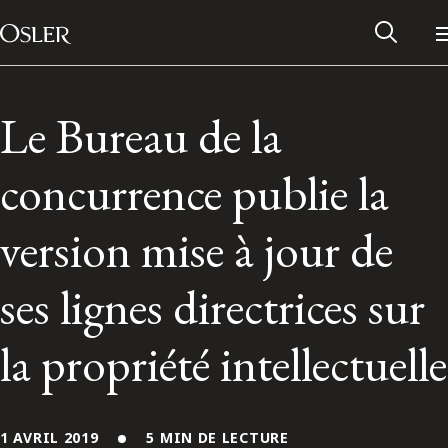
Main Navigation
Passer au contenu
Le Bureau de la
concurrence publie la
version mise à jour de
ses lignes directrices sur
la propriété intellectuelle
Réseau des anciens d’Osler
Contactez-nous
1 AVRIL 2019
5 MIN DE LECTURE