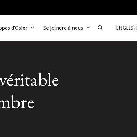
opos d’Osler
Se joindre à nous
ENGLISH
véritable
embre