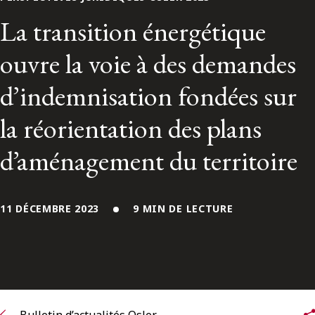
ENGLISH
La transition énergétique
ouvre la voie à des demandes
S’abonner aux articles Osler
d’indemnisation fondées sur
S’abonner
la réorientation des plans
d’aménagement du territoire
11 DÉCEMBRE 2023
9 MIN DE LECTURE
Bulletin d’actualités Osler