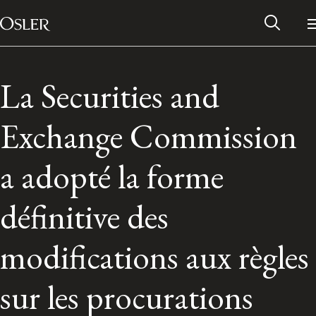
Main Navigation
Passer au contenu
La Securities and
Exchange Commission
a adopté la forme
définitive des
modifications aux règles
Réseau des anciens d’Osler
sur les procurations
Contactez-nous