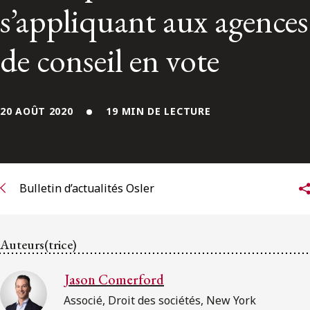
ENGLISH
s’appliquant aux agences
de conseil en vote
S’abonner aux articles Osler
S’abonner
20 AOÛT 2020
19 MIN DE LECTURE
Bulletin d’actualités Osler
Auteurs(trice)
Jason Comerford
Associé, Droit des sociétés, New York