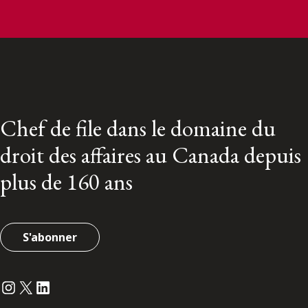
Chef de file dans le domaine du
droit des affaires au Canada depuis
plus de 160 ans
S'abonner
Instagram
Twitter
LinkedIn