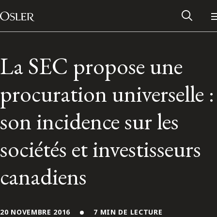
Main Navigation
Passer au contenu
La SEC propose une
procuration universelle :
son incidence sur les
sociétés et investisseurs
canadiens
Réseau des anciens d’Osler
Contactez-nous
20 NOVEMBRE 2016
7 MIN DE LECTURE