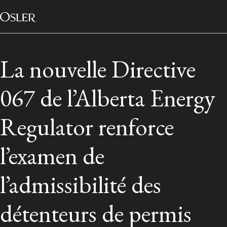
Main Navigation
Passer au contenu
La nouvelle Directive
067 de l’Alberta Energy
Regulator renforce
l’examen de
l’admissibilité des
Réseau des anciens d’Osler
détenteurs de permis
Contactez-nous