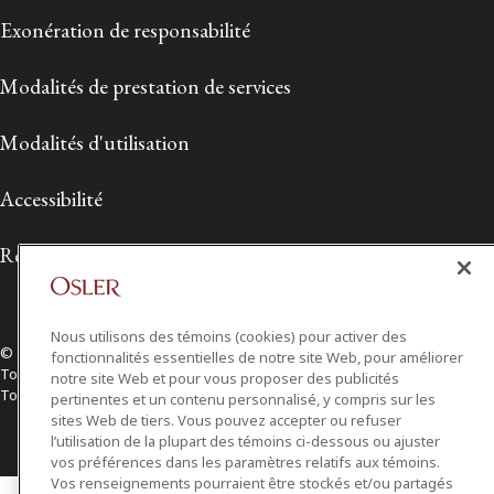
Exonération de responsabilité
Modalités de prestation de services
Modalités d'utilisation
Accessibilité
Relations avec les médias
Nous utilisons des témoins (cookies) pour activer des
© 2026 Osler, Hoskin & Harcourt S.E.N.C.R.L./s.r.l.
fonctionnalités essentielles de notre site Web, pour améliorer
Tous droits réservés
notre site Web et pour vous proposer des publicités
Toronto | Montréal | Calgary | Vancouver | Ottawa | New York
pertinentes et un contenu personnalisé, y compris sur les
sites Web de tiers. Vous pouvez accepter ou refuser
l’utilisation de la plupart des témoins ci-dessous ou ajuster
vos préférences dans les paramètres relatifs aux témoins.
Vos renseignements pourraient être stockés et/ou partagés