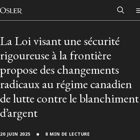
Main Navigation
Passer au contenu
La Loi visant une sécurité
rigoureuse à la frontière
propose des changements
radicaux au régime canadien
de lutte contre le blanchiment
d’argent
Réseau des anciens d’Osler
Contactez-nous
20 JUIN 2025
8 MIN DE LECTURE