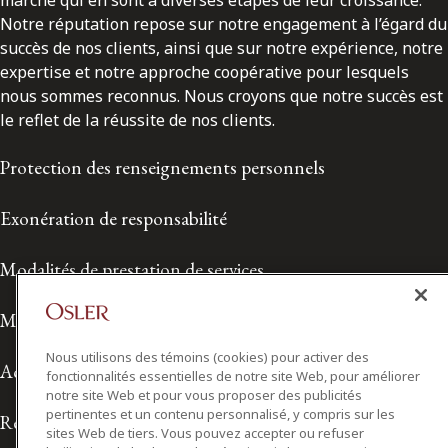
marché qui en sont à diverses étapes de leur croissance.
Notre réputation repose sur notre engagement à l’égard du
succès de nos clients, ainsi que sur notre expérience, notre
expertise et notre approche coopérative pour lesquels
nous sommes reconnus. Nous croyons que notre succès est
le reflet de la réussite de nos clients.
Protection des renseignements personnels
Exonération de responsabilité
Modalités de prestation de services
Modalités d'utilisation
Nous utilisons des témoins (cookies) pour activer des
Accessibilité
fonctionnalités essentielles de notre site Web, pour améliorer
notre site Web et pour vous proposer des publicités
pertinentes et un contenu personnalisé, y compris sur les
Relations avec les médias
sites Web de tiers. Vous pouvez accepter ou refuser