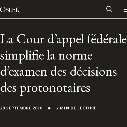
Main Navigation
Passer au contenu
La Cour d’appel fédérale
simplifie la norme
d’examen des décisions
des protonotaires
Réseau des anciens d’Osler
20 SEPTEMBRE 2016
2 MIN DE LECTURE
Contactez-nous