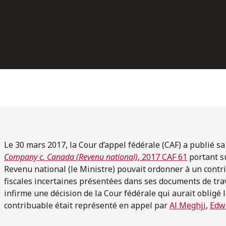
Le 30 mars 2017, la Cour d’appel fédérale (CAF) a publié sa
Company c. Canada (Revenu national)
, 2017 CAF 61
portant su
Revenu national (le Ministre) pouvait ordonner à un cont
fiscales incertaines présentées dans ses documents de trav
infirme une décision de la Cour fédérale qui aurait obligé
contribuable était représenté en appel par
Al Meghji
,
Edw