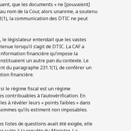
quent, que les documents « ne [pouvaient]
t au nom de la Cour, alors unanime, a soutenu
1(1), la communication des DTIC ne peut
, le législateur entendait que les vastes
enue lorsqu’il s’agit de DTIC. La CAF a
’information financière qu’impose la
onstituaient un autre pan du contexte. Le
ent du paragraphe 231.1(1), de conférer un
tion financière.
si le régime fiscal est un régime
les contribuables à l’autovérification. En
les à révéler leurs « points faibles » dans
s sommes qu’ils estiment non imposables.
 listes de questions avait été exigée, elle
r suite à la requête du Ministre. La