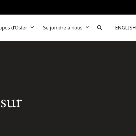
opos d’Osler
Se joindre à nous
ENGLISH
 sur