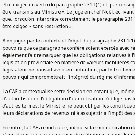
être exigée en vertu du paragraphe 231.1(1) et, par consé
être transmis au Ministre ». Le juge en chef Noël, écrivan
que, lorsqu’on interprète correctement le paragraphe 231.
être exigée « sans restriction ».
À en juger par le contexte et l’objet du paragraphe 231.1(1)
pouvoirs que ce paragraphe confère soient exercés avec ret
également fait remarquer que les obligations relatives à l
législation provinciale en matière de valeurs mobilières c
législateur ne pouvait avoir eu l’intention, par le truchem
pouvoir qui compromettrait l’intégrité du régime d’informa
La CAF a contextualisé cette décision en notant que, même 
d’autocotisation, l’obligation d’autocotisation n’oblige pas 
d’autres termes, le Ministre ne peut obliger les contribuab
leurs déclarations de revenus ni à assujettir à l’impôt de
En outre, la CAF a conclu que, même si la communication des
n’aurait pas usé de son pouvoir discrétionnaire pour donne