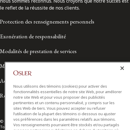
nous sommes reconnus. Nous croyons que notre succès est
le reflet de la réussite de nos clients.
Protection des renseignements personnels
Exonération de responsabilité
Modalités de prestation de services
Modalités d'utilisation
Accessibilité
Nous utilisons des témoins (cookies) pour activer des
fonctionnalités essentielles de notre site Web, pour améliorer
Relations avec les médias
notre site Web et pour vous proposer des publicités
pertinentes et un contenu personnalisé, y compris sur les
sites Web de tiers. Vous pouvez accepter ou refuser
l’utilisation de la plupart des témoins ci-dessous ou ajuster
vos préférences dans les paramètres relatifs aux témoins.
© 2026 Osler, Hoskin & Harcourt S.E.N.C.R.L./s.r.l.
Vos renseignements pourraient être stockés et/ou partagés
Tous droits réservés