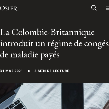
Main Navigation
Passer au contenu
La Colombie-Britannique
introduit un régime de congés
de maladie payés
31 MAI 2021
3 MIN DE LECTURE
Réseau des anciens d’Osler
Contactez-nous