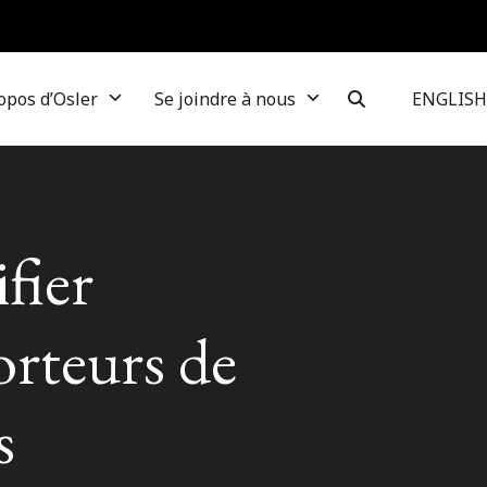
opos d’Osler
Se joindre à nous
ENGLISH
fier
orteurs de
s