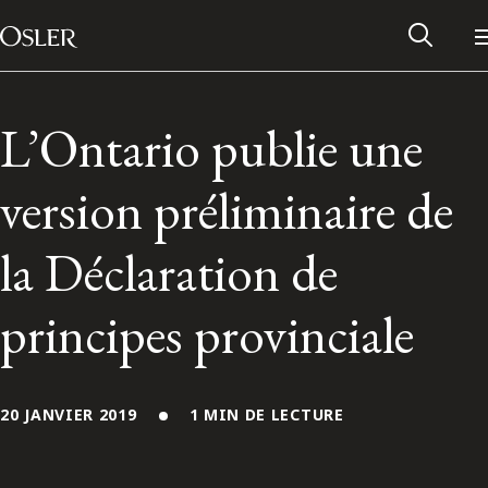
Main Navigation
Passer au contenu
L’Ontario publie une
version préliminaire de
la Déclaration de
principes provinciale
Réseau des anciens d’Osler
20 JANVIER 2019
1 MIN DE LECTURE
Contactez-nous