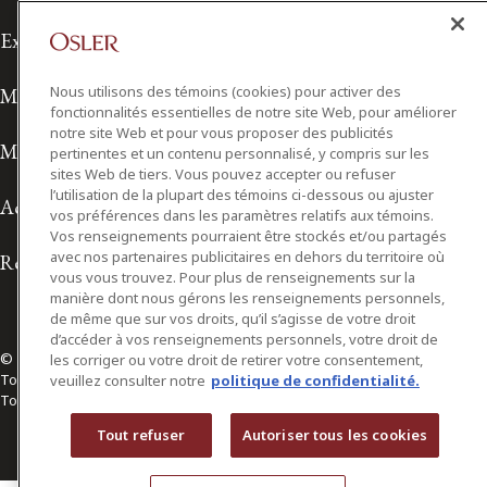
Exonération de responsabilité
Nous utilisons des témoins (cookies) pour activer des
Modalités de prestation de services
fonctionnalités essentielles de notre site Web, pour améliorer
notre site Web et pour vous proposer des publicités
Modalités d'utilisation
pertinentes et un contenu personnalisé, y compris sur les
sites Web de tiers. Vous pouvez accepter ou refuser
l’utilisation de la plupart des témoins ci-dessous ou ajuster
Accessibilité
vos préférences dans les paramètres relatifs aux témoins.
Vos renseignements pourraient être stockés et/ou partagés
avec nos partenaires publicitaires en dehors du territoire où
Relations avec les médias
vous vous trouvez. Pour plus de renseignements sur la
manière dont nous gérons les renseignements personnels,
de même que sur vos droits, qu’il s’agisse de votre droit
d’accéder à vos renseignements personnels, votre droit de
© 2026 Osler, Hoskin & Harcourt S.E.N.C.R.L./s.r.l.
les corriger ou votre droit de retirer votre consentement,
Tous droits réservés
veuillez consulter notre
politique de confidentialité.
Toronto | Montréal | Calgary | Vancouver | Ottawa | New York
Tout refuser
Autoriser tous les cookies