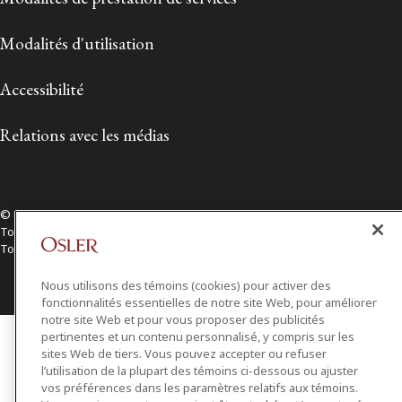
Modalités d'utilisation
Accessibilité
Relations avec les médias
© 2026 Osler, Hoskin & Harcourt S.E.N.C.R.L./s.r.l.
Tous droits réservés
Toronto | Montréal | Calgary | Vancouver | Ottawa | New York
Nous utilisons des témoins (cookies) pour activer des
fonctionnalités essentielles de notre site Web, pour améliorer
notre site Web et pour vous proposer des publicités
pertinentes et un contenu personnalisé, y compris sur les
sites Web de tiers. Vous pouvez accepter ou refuser
l’utilisation de la plupart des témoins ci-dessous ou ajuster
vos préférences dans les paramètres relatifs aux témoins.