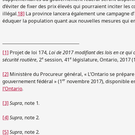
d’éviter de fixer des prix élevés qui pourraient inciter le
illégal.
18]
La province lancera également une campagne d’i
éduquer la population quant aux nouvelles mesures qui en
[1]
Projet de loi 174,
Loi de 2017 modifiant des lois en ce qui 
e
e
sécurité routière
, 2
session, 41
législature, Ontario, 2017 (
[2]
Ministère du Procureur général, « L’Ontario se prépare 
er
gouvernement fédéral » (1
novembre 2017), disponible en 
l’Ontario
.
[3]
Supra
, note 1.
[4]
Supra
, note 2.
[5]
Supra
, note 2.