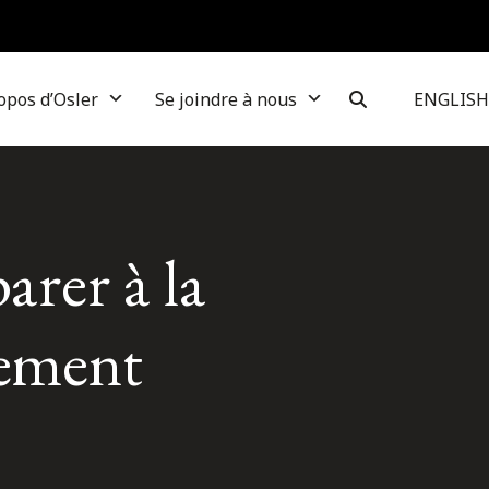
opos d’Osler
Se joindre à nous
ENGLISH
arer à la
nement