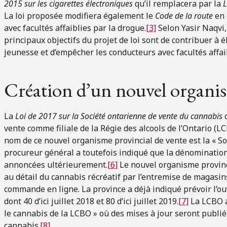
2015 sur les cigarettes électroniques
qu’il remplacera par la
L
La loi proposée modifiera également le
Code de la route
en 
avec facultés affaiblies par la drogue.
[3]
Selon Yasir Naqvi,
principaux objectifs du projet de loi sont de contribuer à é
jeunesse et d’empêcher les conducteurs avec facultés affai
Création d’un nouvel organis
La
Loi de 2017 sur la Société ontarienne de vente du cannabis
vente comme filiale de la Régie des alcools de l’Ontario (LC
nom de ce nouvel organisme provincial de vente est la « So
procureur général a toutefois indiqué que la dénominatio
annoncées ultérieurement.
[6]
Le nouvel organisme provinc
au détail du cannabis récréatif par l’entremise de magasin
commande en ligne. La province a déjà indiqué prévoir l’ou
dont 40 d’ici juillet 2018 et 80 d’ici juillet 2019.
[7]
La LCBO a 
le cannabis de la LCBO » où des mises à jour seront publié
cannabis.
[8]