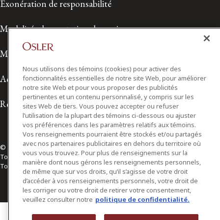
Exonération de responsabilité
Modalités de prestation de services
Modalités d'utilisation
Nous utilisons des témoins (cookies) pour activer des
Accessibilité
fonctionnalités essentielles de notre site Web, pour améliorer
notre site Web et pour vous proposer des publicités
pertinentes et un contenu personnalisé, y compris sur les
Relations avec les médias
sites Web de tiers. Vous pouvez accepter ou refuser
l’utilisation de la plupart des témoins ci-dessous ou ajuster
vos préférences dans les paramètres relatifs aux témoins.
Vos renseignements pourraient être stockés et/ou partagés
avec nos partenaires publicitaires en dehors du territoire où
© 2026 Osler, Hoskin & Harcourt S.E.N.C.R.L./s.r.l.
vous vous trouvez. Pour plus de renseignements sur la
Tous droits réservés
manière dont nous gérons les renseignements personnels,
Toronto | Montréal | Calgary | Vancouver | Ottawa | New York
de même que sur vos droits, qu’il s’agisse de votre droit
d’accéder à vos renseignements personnels, votre droit de
les corriger ou votre droit de retirer votre consentement,
veuillez consulter notre
politique de confidentialité.