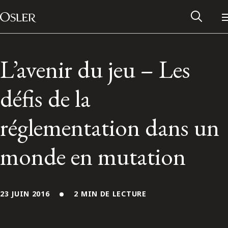
Main Navigation
Passer au contenu
L’avenir du jeu – Les
défis de la
réglementation dans un
monde en mutation
Réseau des anciens d’Osler
23 JUIN 2016
2 MIN DE LECTURE
Contactez-nous