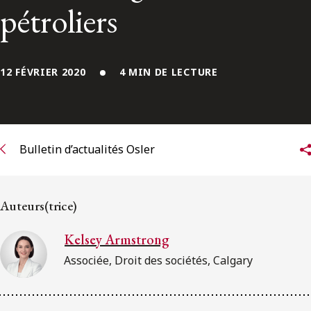
ENGLISH
pétroliers
S’abonner aux articles Osler
12 FÉVRIER 2020
4 MIN DE LECTURE
S’abonner
Bulletin d’actualités Osler
Auteurs(trice)
Kelsey Armstrong
Associée, Droit des sociétés, Calgary