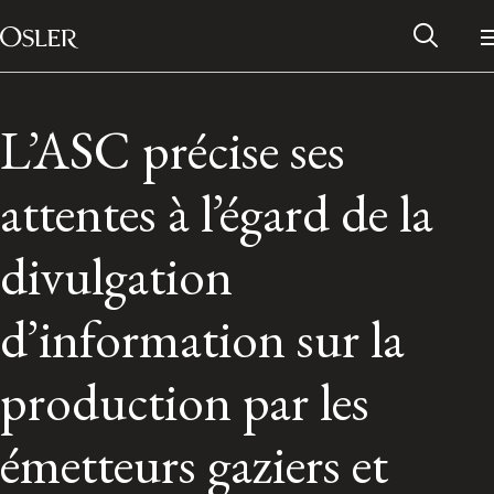
Main Navigation
Passer au contenu
L’ASC précise ses
attentes à l’égard de la
divulgation
d’information sur la
production par les
Réseau des anciens d’Osler
émetteurs gaziers et
Contactez-nous