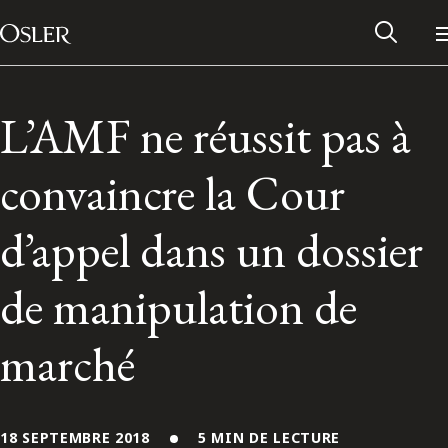
Main Navigation
Passer au contenu
L’AMF ne réussit pas à
convaincre la Cour
d’appel dans un dossier
de manipulation de
marché
Réseau des anciens d’Osler
Contactez-nous
18 SEPTEMBRE 2018
5 MIN DE LECTURE