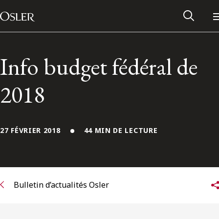
Main Navigation
Passer au contenu
Info budget fédéral de
2018
27 FÉVRIER 2018
44 MIN DE LECTURE
Réseau des anciens d’Osler
Bulletin d’actualités Osler
Contactez-nous