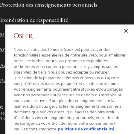
Protection des renseignements personnels
Exonération de responsabilité
Modalités de prestation de services
Modalités d'utilisation
Nous utilisons des témoins (cookies) pour activer des
fonctionnalités essentielles de notre site Web, pour améliorer
notre site Web et pour vous proposer des publicités
Accessibilité
pertinentes et un contenu personnalisé, y compris sur les
sites Web de tiers. Vous pouvez accepter ou refuser
l’utilisation de la plupart des témoins ci-dessous ou ajuster
Relations avec les médias
vos préférences dans les paramètres relatifs aux témoins.
Vos renseignements pourraient être stockés et/ou partagés
avec nos partenaires publicitaires en dehors du territoire où
vous vous trouvez. Pour plus de renseignements sur la
manière dont nous gérons les renseignements personnels,
© 2026 Osler, Hoskin & Harcourt S.E.N.C.R.L./s.r.l.
de même que sur vos droits, qu’il s’agisse de votre droit
Tous droits réservés
d’accéder à vos renseignements personnels, votre droit de
Toronto | Montréal | Calgary | Vancouver | Ottawa | New York
les corriger ou votre droit de retirer votre consentement,
veuillez consulter notre
politique de confidentialité.