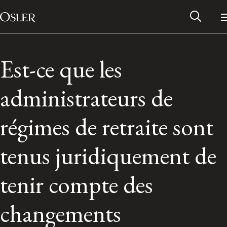
Main Navigation
Passer au contenu
Est-ce que les
administrateurs de
régimes de retraite sont
tenus juridiquement de
tenir compte des
Réseau des anciens d’Osler
changements
Contactez-nous