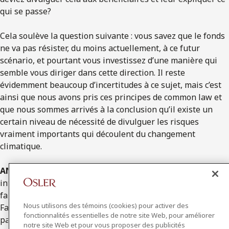
qui se passe?
Cela soulève la question suivante : vous savez que le fonds
ne va pas résister, du moins actuellement, à ce futur
scénario, et pourtant vous investissez d’une manière qui
semble vous diriger dans cette direction. Il reste
évidemment beaucoup d’incertitudes à ce sujet, mais c’est
ainsi que nous avons pris ces principes de common law et
que nous sommes arrivés à la conclusion qu’il existe un
certain niveau de nécessité de divulguer les risques
vraiment importants qui découlent du changement
climatique.
ANDREA BOCTOR
: C’est une observation vraiment
intéressante. Je pense que des analyses de scénario sont
faites pour de nombreux régimes depuis un certain temps.
Nous utilisons des témoins (cookies) pour activer des
Faire cette analyse pour le changement climatique, en
fonctionnalités essentielles de notre site Web, pour améliorer
particulier, est plus récent. Toutefois, l’analyse de scénarios
notre site Web et pour vous proposer des publicités