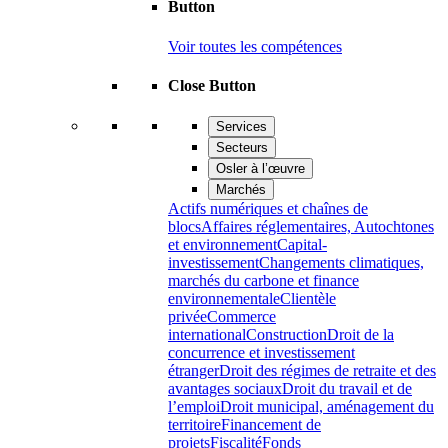
Button
Voir toutes les compétences
Close Button
Services
Secteurs
Osler à l’œuvre
Marchés
Actifs numériques et chaînes de
blocs
Affaires réglementaires, Autochtones
et environnement
Capital-
investissement
Changements climatiques,
marchés du carbone et finance
environnementale
Clientèle
privée
Commerce
international
Construction
Droit de la
concurrence et investissement
étranger
Droit des régimes de retraite et des
avantages sociaux
Droit du travail et de
l’emploi
Droit municipal, aménagement du
territoire
Financement de
projets
Fiscalité
Fonds