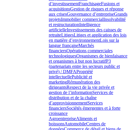
d’investissement
Franchisage
Fusions et
acquisitions
Gestion de risques et réponse
aux crises
Gouvernance d’entreprise
Grands
projets
Immobilier commercial
Insolvabilité
et restructuration
Intelligence
artificielle
Investissements des caisses de
retraite
Litiges
Litiges et application des lois
en matière d’environnement
Lois sur la
langue française
Marchés
financiers
Opérations commerciales
technologiques
Organismes de bienfaisance
et organismes à but non lucratif
P3
(partenariats entre les secteurs public et
privé) / DMFA
Propriété
intellectuelle
Publicité et
marketing
Rémunération des
dirigeants
Respect de la vie privée et
gestion de l’information
Services de
distribution et de la chaîne
d’approvisionnement
Services
financiers
Sociétés émergentes et à forte
croissance
Agroentreprise
Aliments et
boissons
Automobile
Centres de
données
Commerce de détail et biens de