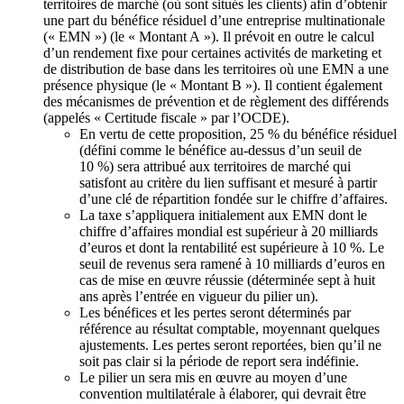
territoires de marché (où sont situés les clients) afin d’obtenir
une part du bénéfice résiduel d’une entreprise multinationale
(« EMN ») (le « Montant A »). Il prévoit en outre le calcul
d’un rendement fixe pour certaines activités de marketing et
de distribution de base dans les territoires où une EMN a une
présence physique (le « Montant B »). Il contient également
des mécanismes de prévention et de règlement des différends
(appelés « Certitude fiscale » par l’OCDE).
En vertu de cette proposition, 25 % du bénéfice résiduel
(défini comme le bénéfice au-dessus d’un seuil de
10 %) sera attribué aux territoires de marché qui
satisfont au critère du lien suffisant et mesuré à partir
d’une clé de répartition fondée sur le chiffre d’affaires.
La taxe s’appliquera initialement aux EMN dont le
chiffre d’affaires mondial est supérieur à 20 milliards
d’euros et dont la rentabilité est supérieure à 10 %. Le
seuil de revenus sera ramené à 10 milliards d’euros en
cas de mise en œuvre réussie (déterminée sept à huit
ans après l’entrée en vigueur du pilier un).
Les bénéfices et les pertes seront déterminés par
référence au résultat comptable, moyennant quelques
ajustements. Les pertes seront reportées, bien qu’il ne
soit pas clair si la période de report sera indéfinie.
Le pilier un sera mis en œuvre au moyen d’une
convention multilatérale à élaborer, qui devrait être