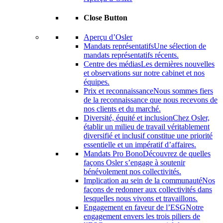
Close Button
Aperçu d’Osler
Mandats représentatifs
Une sélection de
mandats représentatifs récents.
Centre des médias
Les dernières nouvelles
et observations sur notre cabinet et nos
équipes.
Prix ​​et reconnaissance
Nous sommes fiers
de la reconnaissance que nous recevons de
nos clients et du marché.
Diversité, équité et inclusion
Chez Osler,
établir un milieu de travail véritablement
diversifié et inclusif constitue une priorité
essentielle et un impératif d’affaires.
Mandats Pro Bono
Découvrez de quelles
façons Osler s’engage à soutenir
bénévolement nos collectivités.
Implication au sein de la communauté
Nos
façons de redonner aux collectivités dans
lesquelles nous vivons et travaillons.
Engagement en faveur de l’ESG
Notre
engagement envers les trois piliers de