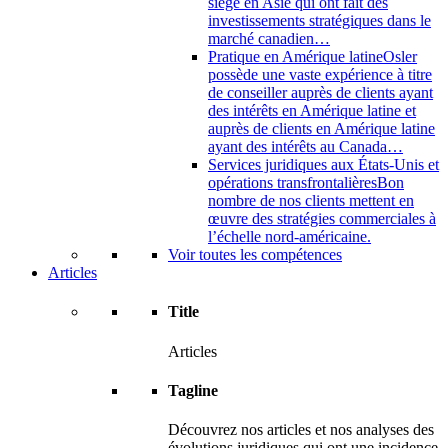
siège en Asie qui ont fait des
investissements stratégiques dans le
marché canadien…
Pratique en Amérique latine
Osler
possède une vaste expérience à titre
de conseiller auprès de clients ayant
des intérêts en Amérique latine et
auprès de clients en Amérique latine
ayant des intérêts au Canada…
Services juridiques aux États-Unis et
opérations transfrontalières
Bon
nombre de nos clients mettent en
œuvre des stratégies commerciales à
l’échelle nord-américaine.
Voir toutes les compétences
Articles
Title
Articles
Tagline
Découvrez nos articles et nos analyses des
évolutions juridiques qui ont une incidence