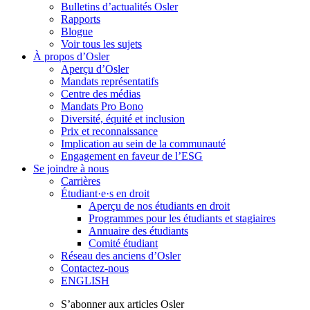
Bulletins d’actualités Osler
Rapports
Blogue
Voir tous les sujets
À propos d’Osler
Aperçu d’Osler
Mandats représentatifs
Centre des médias
Mandats Pro Bono
Diversité, équité et inclusion
Prix ​​et reconnaissance
Implication au sein de la communauté
Engagement en faveur de l’ESG
Se joindre à nous
Carrières
Étudiant·e·s en droit
Aperçu de nos étudiants en droit
Programmes pour les étudiants et stagiaires
Annuaire des étudiants
Comité étudiant
Réseau des anciens d’Osler
Contactez-nous
ENGLISH
S’abonner aux articles Osler