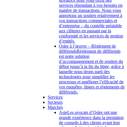
novatrice pour vous offrir des
services répondant à vos besoins en
matière de transactions. Nous vous
apportons un soutien relativement à
vos transactions commerciales et
d’entreprise – du contrôle préalable
aux clôtures en passant par la
conformité et les services de gestion
d’entités.
Osler à l’œuvre – Règlement de
différends
Règlement de différends
est notre solution
d’accompagnement et de soutien du
début jusqu’à la fin du litige, grâce à
laquelle nous tirons parti des
technologies pour simplifier les
processus et améliorer l’efficacité de
vos enquêtes, litiges et règlements de
différends.
Services
Secteurs
Marchés
Asie
Les avocats d’Osler ont une
grande expérience dans la prestation
de conseils à des clients ayant leur