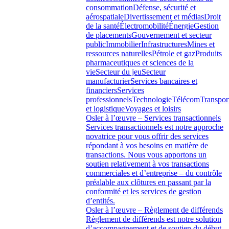
consommation
Défense, sécurité et
aérospatiale
Divertissement et médias
Droit
de la santé
Électromobilité
Énergie
Gestion
de placements
Gouvernement et secteur
public
Immobilier
Infrastructures
Mines et
ressources naturelles
Pétrole et gaz
Produits
pharmaceutiques et sciences de la
vie
Secteur du jeu
Secteur
manufacturier
Services bancaires et
financiers
Services
professionnels
Technologie
Télécom
Transpor
et logistique
Voyages et loisirs
Osler à l’œuvre – Services transactionnels
Services transactionnels est notre approche
novatrice pour vous offrir des services
répondant à vos besoins en matière de
transactions. Nous vous apportons un
soutien relativement à vos transactions
commerciales et d’entreprise – du contrôle
préalable aux clôtures en passant par la
conformité et les services de gestion
d’entités.
Osler à l’œuvre – Règlement de différends
Règlement de différends est notre solution
d’accompagnement et de soutien du début