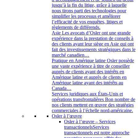
jusqu’à la fin du litige, grâce à laquelle
nous tirons parti des technologies pour
simplifier les processus et améliorer
l’efficacité de vos enquêtes, litiges et
règlements de différends.
Asie
Les avocats d’Osler ont une grande
expérience dans la prestation de conseils à
des clients ayant leur siège en Asie qui ont
fait des investissements stratégiques dans le
marché canadien…
Pratique en Amérique latine
Osler possède
une vaste expérience à titre de conseiller
auprès de clients ayant des intérêts en
Amérique latine et auprès de clients en
Amérique latine ayant des intérêts au
Canada…
Services juridiques aux États-Unis et
opérations transfrontalières
Bon nombre de
nos clients mettent en œuvre des stratégies
commerciales à l’échelle nord-américaine.
Osler à l’œuvre
Osler à l’œuvre – Services
transactionnels
Services
transactionnels est notre approche