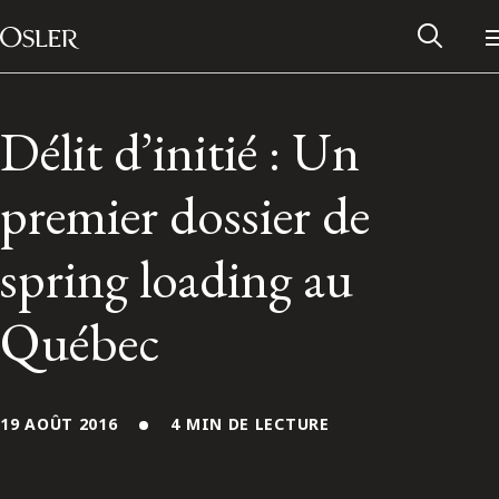
Main Navigation
Passer au contenu
Délit d’initié : Un
premier dossier de
spring loading au
Québec
Réseau des anciens d’Osler
19 AOÛT 2016
4 MIN DE LECTURE
Contactez-nous