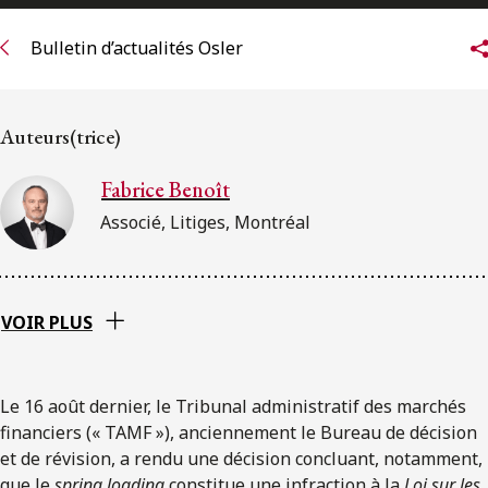
ENGLISH
Bulletin d’actualités Osler
S’abonner aux articles Osler
Auteurs(trice)
S’abonner
Fabrice Benoît
Associé, Litiges, Montréal
VOIR PLUS
Le 16 août dernier, le Tribunal administratif des marchés
financiers (« TAMF »), anciennement le Bureau de décision
et de révision, a rendu une décision concluant, notamment,
que le
spring loading
constitue une infraction à la
Loi sur les