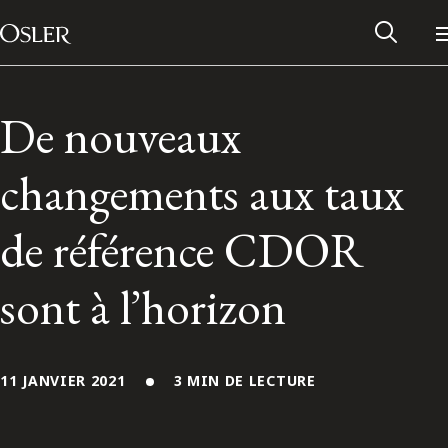
Main Navigation
Passer au contenu
De nouveaux
changements aux taux
de référence CDOR
sont à l’horizon
Réseau des anciens d’Osler
11 JANVIER 2021
3 MIN DE LECTURE
Contactez-nous