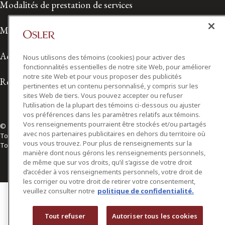
Modalités de prestation de services
Modalités d'utilisation
Accessibilité
Nous utilisons des témoins (cookies) pour activer des
fonctionnalités essentielles de notre site Web, pour améliorer
notre site Web et pour vous proposer des publicités
Relations avec les médias
pertinentes et un contenu personnalisé, y compris sur les
sites Web de tiers. Vous pouvez accepter ou refuser
l’utilisation de la plupart des témoins ci-dessous ou ajuster
vos préférences dans les paramètres relatifs aux témoins.
Vos renseignements pourraient être stockés et/ou partagés
© 2026 Osler, Hoskin & Harcourt S.E.N.C.R.L./s.r.l.
avec nos partenaires publicitaires en dehors du territoire où
Tous droits réservés
vous vous trouvez. Pour plus de renseignements sur la
Toronto | Montréal | Calgary | Vancouver | Ottawa | New York
manière dont nous gérons les renseignements personnels,
de même que sur vos droits, qu’il s’agisse de votre droit
d’accéder à vos renseignements personnels, votre droit de
les corriger ou votre droit de retirer votre consentement,
veuillez consulter notre
politique de confidentialité.
Tout refuser
Autoriser tous les cookies