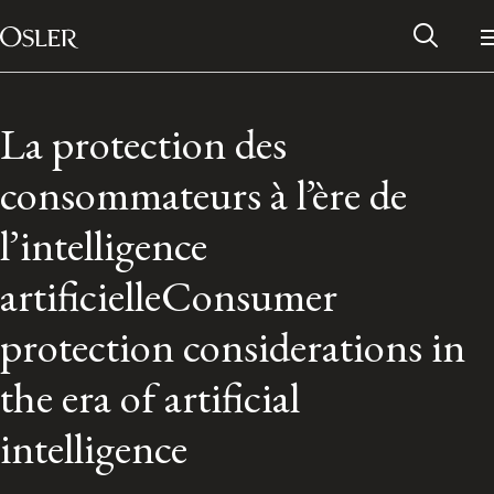
Main Navigation
Passer au contenu
La protection des
consommateurs à l’ère de
l’intelligence
artificielleConsumer
protection considerations in
the era of artificial
Réseau des anciens d’Osler
intelligence
Contactez-nous