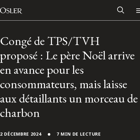
Main Navigation
Passer au contenu
Congé de TPS/TVH
proposé : Le père Noël arrive
en avance pour les
consommateurs, mais laisse
aux détaillants un morceau de
charbon
Réseau des anciens d’Osler
Contactez-nous
2 DÉCEMBRE 2024
7 MIN DE LECTURE