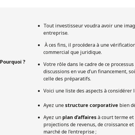
ENGLISH
S’abonner aux articles Osler
Tout investisseur voudra avoir une image
entreprise.
S’abonner
À ces fins, il procédera à une vérificatio
commercial que juridique.
Pourquoi ?
Votre rôle dans le cadre de ce processu
discussions en vue d’un financement, soi
celle des préparatifs.
Voici une liste des aspects à considérer 
Ayez une
structure corporative
bien dé
Ayez un
plan d’affaires
à court terme et
projections de revenus, de croissance e
marché de l’entreprise ;