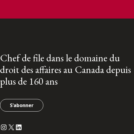
Chef de file dans le domaine du
droit des affaires au Canada depuis
plus de 160 ans
S'abonner
Instagram
Twitter
LinkedIn