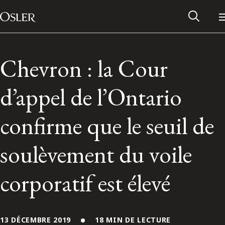
Main Navigation
Passer au contenu
Chevron : la Cour
d’appel de l’Ontario
confirme que le seuil de
soulèvement du voile
corporatif est élevé
Réseau des anciens d’Osler
Contactez-nous
13 DÉCEMBRE 2019
18 MIN DE LECTURE