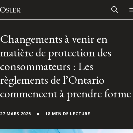
Main Navigation
Passer au contenu
Changements à venir en
matière de protection des
consommateurs : Les
règlements de l’Ontario
commencent à prendre forme
Réseau des anciens d’Osler
27 MARS 2025
18 MIN DE LECTURE
Contactez-nous