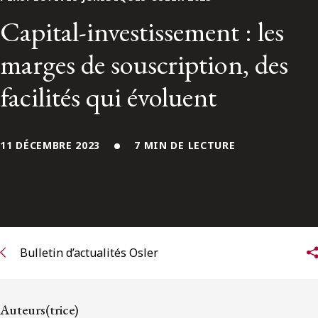
ENGLISH
Capital-investissement : les
marges de souscription, des
S’abonner aux articles Osler
facilités qui évoluent
S’abonner
11 DÉCEMBRE 2023
7 MIN DE LECTURE
Bulletin d’actualités Osler
Auteurs(trice)