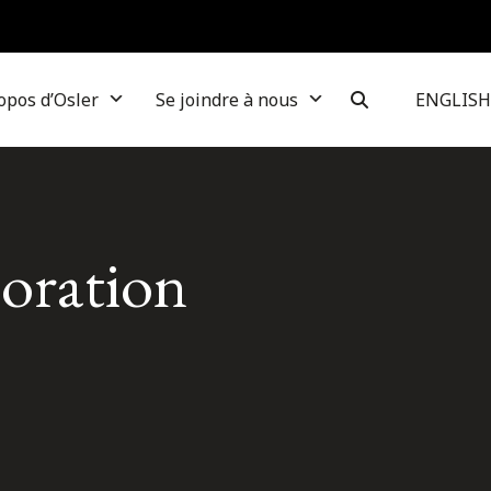
opos d’Osler
Se joindre à nous
ENGLISH
loration