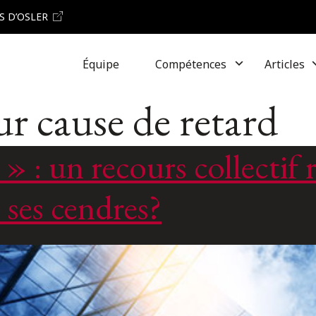
S D’OSLER
Équipe
Compétences
Articles
ur cause de retard
» : un recours collectif 
e ses cendres?