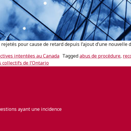
rejetés pour cause de retard depuis l’ajout d’une nouvelle d
lectives intentées au Canada
Tagged
abus de procédure
,
rec
 collectifs de l’Ontario
uestions ayant une incidence