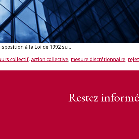
isposition à la Loi de 1992 su…
ours collectif
,
action collective
,
mesure discrétionnaire
,
rejet
Restez informé