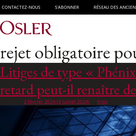
CONTACTEZ-NOUS
S'ABONNER
RÉSEAU DES ANCIEN
Main Navigation
rejet obligatoire po
Litiges de type « Phénix 
retard peut-il renaître d
Posted on
2 février 2024
(3 juillet 2024)
by
frios