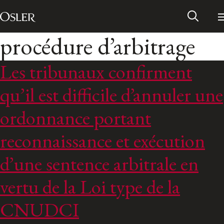
Main Navigation
Passer au contenu
procédure d’arbitrage
Les tribunaux confirment
qu’il est difficile d’annuler une
ordonnance portant
reconnaissance et exécution
d’une sentence arbitrale en
vertu de la Loi type de la
Réseau des anciens d’Osler
CNUDCI
Contactez-nous