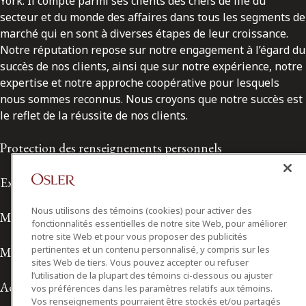
York. Il compte parmi ses clients des chefs de file du
secteur et du monde des affaires dans tous les segments de
marché qui en sont à diverses étapes de leur croissance.
Notre réputation repose sur notre engagement à l’égard du
succès de nos clients, ainsi que sur notre expérience, notre
expertise et notre approche coopérative pour lesquels
nous sommes reconnus. Nous croyons que notre succès est
le reflet de la réussite de nos clients.
Protection des renseignements personnels
Exonération de responsabilité
Nous utilisons des témoins (cookies) pour activer des
Modalités de prestation de services
fonctionnalités essentielles de notre site Web, pour améliorer
notre site Web et pour vous proposer des publicités
pertinentes et un contenu personnalisé, y compris sur les
Modalités d'utilisation
sites Web de tiers. Vous pouvez accepter ou refuser
l’utilisation de la plupart des témoins ci-dessous ou ajuster
Accessibilité
vos préférences dans les paramètres relatifs aux témoins.
Vos renseignements pourraient être stockés et/ou partagés