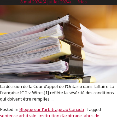
Posted on
ENGLISH
8 mai 2024
(4 juillet 2024)
by
frios
S’abonner aux articles Osler
S’abonner
La décision de la Cour d’appel de l’Ontario dans l’affaire La
Française IC 2 v. Wires[1] reflète la sévérité des conditions
qui doivent être remplies …
Posted in
Blogue sur l’arbitrage au Canada
Tagged
sentence arbitrale
,
institution d’arbitrage
,
abus de