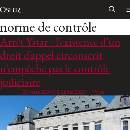
Main Navigation
Passer au contenu
norme de contrôle
Arrêt Yatar : l’existence d’un
droit d’appel circonscrit
n’empêche pas le contrôle
judiciaire
Posted on
25 mars 2024
(10 juillet 2024)
by
frios
Réseau des anciens d’Osler
Contactez-nous