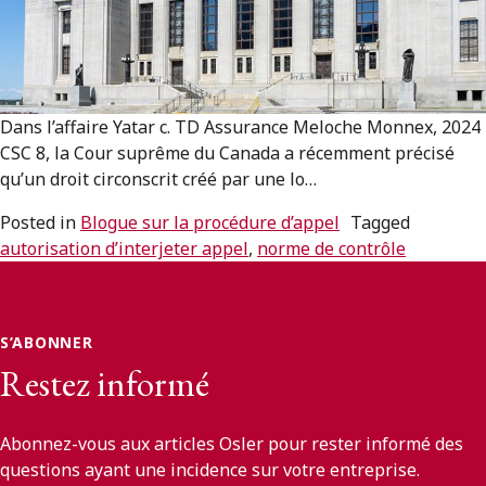
ENGLISH
S’abonner aux articles Osler
Dans l’affaire Yatar c. TD Assurance Meloche Monnex, 2024
S’abonner
CSC 8, la Cour suprême du Canada a récemment précisé
qu’un droit circonscrit créé par une lo…
Posted in
Blogue sur la procédure d’appel
Tagged
autorisation d’interjeter appel
,
norme de contrôle
S’ABONNER
Restez informé
Abonnez-vous aux articles Osler pour rester informé des
questions ayant une incidence sur votre entreprise.