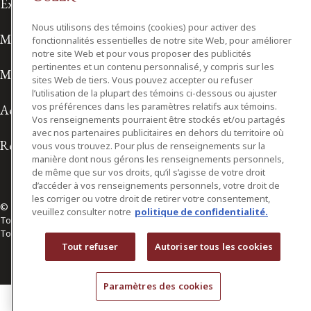
Exonération de responsabilité
Nous utilisons des témoins (cookies) pour activer des
Modalités de prestation de services
fonctionnalités essentielles de notre site Web, pour améliorer
notre site Web et pour vous proposer des publicités
pertinentes et un contenu personnalisé, y compris sur les
Modalités d'utilisation
sites Web de tiers. Vous pouvez accepter ou refuser
l’utilisation de la plupart des témoins ci-dessous ou ajuster
vos préférences dans les paramètres relatifs aux témoins.
Accessibilité
Vos renseignements pourraient être stockés et/ou partagés
avec nos partenaires publicitaires en dehors du territoire où
Relations avec les médias
vous vous trouvez. Pour plus de renseignements sur la
manière dont nous gérons les renseignements personnels,
de même que sur vos droits, qu’il s’agisse de votre droit
d’accéder à vos renseignements personnels, votre droit de
les corriger ou votre droit de retirer votre consentement,
© 2026 Osler, Hoskin & Harcourt S.E.N.C.R.L./s.r.l.
veuillez consulter notre
politique de confidentialité.
Tous droits réservés
Toronto | Montréal | Calgary | Vancouver | Ottawa | New York
Tout refuser
Autoriser tous les cookies
Paramètres des cookies