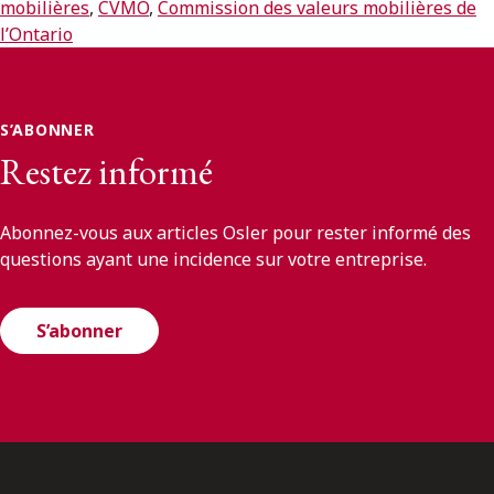
mobilières
ENGLISH
,
CVMO
,
Commission des valeurs mobilières de
l’Ontario
S’abonner aux articles Osler
S’ABONNER
S’abonner
Restez informé
Abonnez-vous aux articles Osler pour rester informé des
questions ayant une incidence sur votre entreprise.
S’abonner