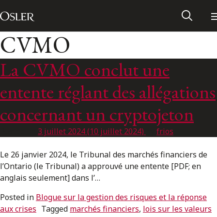
Main Navigation
Passer au contenu
CVMO
La CVMO conclut une
entente réglant des allégations
concernant un cryptojeton
Posted on
3 juillet 2024
(10 juillet 2024)
by
frios
Le 26 janvier 2024, le Tribunal des marchés financiers de
l’Ontario (le Tribunal) a approuvé une entente [PDF; en
anglais seulement] dans l’…
Réseau des anciens d’Osler
Posted in
Blogue sur la gestion des risques et la réponse
Contactez-nous
aux crises
Tagged
marchés financiers
,
lois sur les valeurs