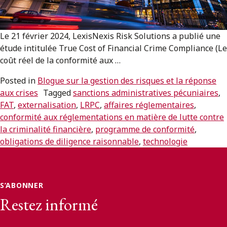
ENGLISH
Le 21 février 2024, LexisNexis Risk Solutions a publié une
S’abonner aux articles Osler
étude intitulée True Cost of Financial Crime Compliance (Le
coût réel de la conformité aux …
S’abonner
Posted in
Blogue sur la gestion des risques et la réponse
aux crises
Tagged
sanctions administratives pécuniaires
,
FAT
,
externalisation
,
LRPC
,
affaires réglementaires
,
conformité aux réglementations en matière de lutte contre
la criminalité financière
,
programme de conformité
,
obligations de diligence raisonnable
,
technologie
S’ABONNER
Restez informé