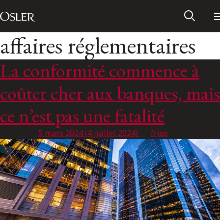
Main Navigation
Passer au contenu
affaires réglementaires
La conformité commence à
coûter cher aux banques, mais
ce n’est pas une fatalité
Posted on
5 mars 2024
(4 juillet 2024)
by
frios
Réseau des anciens d’Osler
Contactez-nous