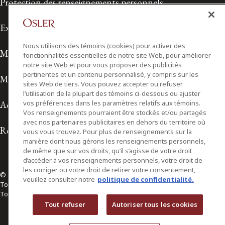
Protection des renseignements personnels
Exonération de responsabilité
Nous utilisons des témoins (cookies) pour activer des
Modalités de prestation de services
fonctionnalités essentielles de notre site Web, pour améliorer
notre site Web et pour vous proposer des publicités
pertinentes et un contenu personnalisé, y compris sur les
Modalités d'utilisation
sites Web de tiers. Vous pouvez accepter ou refuser
l’utilisation de la plupart des témoins ci-dessous ou ajuster
Accessibilité
vos préférences dans les paramètres relatifs aux témoins.
Vos renseignements pourraient être stockés et/ou partagés
avec nos partenaires publicitaires en dehors du territoire où
Relations avec les médias
vous vous trouvez. Pour plus de renseignements sur la
manière dont nous gérons les renseignements personnels,
de même que sur vos droits, qu’il s’agisse de votre droit
d’accéder à vos renseignements personnels, votre droit de
les corriger ou votre droit de retirer votre consentement,
© 2026 Osler, Hoskin & Harcourt S.E.N.C.R.L./s.r.l.
veuillez consulter notre
politique de confidentialité.
Tous droits réservés
Toronto | Montréal | Calgary | Vancouver | Ottawa | New York
Tout refuser
Autoriser tous les cookies