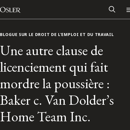
Main Navigation
Passer au contenu
BLOGUE SUR LE DROIT DE L’EMPLOI ET DU TRAVAIL
Une autre clause de
licenciement qui fait
mordre la poussière :
Baker c. Van Dolder’s
Réseau des anciens d’Osler
Home Team Inc.
Contactez-nous