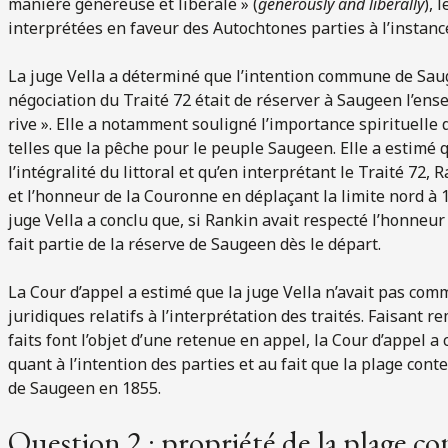
manière généreuse et libérale » (
generously and liberally
), 
interprétées en faveur des Autochtones parties à l’instanc
La juge Vella a déterminé que l’intention commune de Sa
négociation du Traité 72 était de réserver à Saugeen l’ense
rive ». Elle a notamment souligné l’importance spirituelle 
telles que la pêche pour le peuple Saugeen. Elle a estimé 
l’intégralité du littoral et qu’en interprétant le Traité 72, 
et l’honneur de la Couronne en déplaçant la limite nord à 1,
juge Vella a conclu que, si Rankin avait respecté l’honneur
fait partie de la réserve de Saugeen dès le départ.
La Cour d’appel a estimé que la juge Vella n’avait pas comm
juridiques relatifs à l’interprétation des traités. Faisant
faits font l’objet d’une retenue en appel, la Cour d’appel a
quant à l’intention des parties et au fait que la plage cont
de Saugeen en 1855.
Question 2 : propriété de la plage co