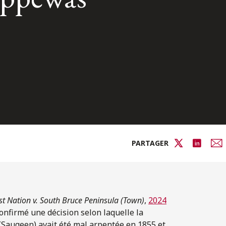
PARTAGER
t Nation v. South Bruce Peninsula (Town)
,
2024
 confirmé une décision selon laquelle la
Saugeen) avait été mal arpentée en 1855 et