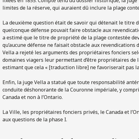
fixées en 1855. Compte tenu du dossier historique, la juge 
limites de la réserve, qui auraient dû inclure la plage cont
La deuxième question était de savoir qui détenait le titre 
quelconque défense pouvait faire obstacle aux revendicatio
a estimé que le titre de propriété de la plage contestée de
qu’aucune défense ne faisait obstacle aux revendications
Vella a rejeté les arguments des propriétaires fonciers sel
domaines viagers leur permettant d’être propriétaires de l
estimant que cela « [traduction libre] ne favoriserait pas l
Enfin, la juge Vella a statué que toute responsabilité anté
conduite déshonorante de la Couronne impériale, y compris
Canada et non à l’Ontario.
La Ville, les propriétaires fonciers privés, le Canada et l’On
aux questions de la phase I.