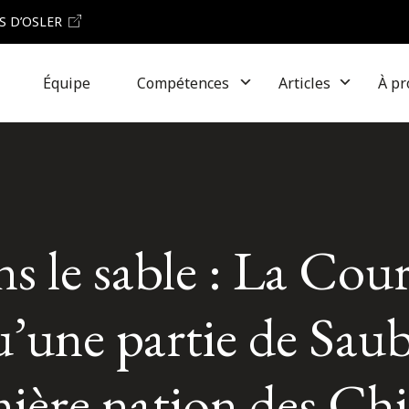
S D’OSLER
Équipe
Compétences
Articles
À pr
s le sable : La Cour
u’une partie de Sau
emière nation des C