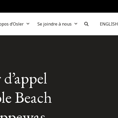
opos d’Osler
Se joindre à nous
ENGLISH
 d’appel
ble Beach
hippewas