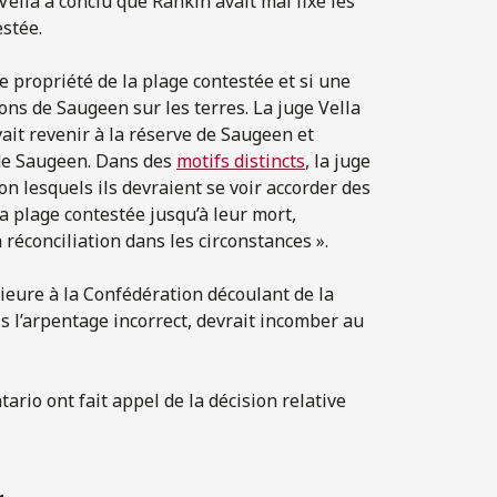
Vella a conclu que Rankin avait mal fixé les
estée.
de propriété de la plage contestée et si une
ns de Saugeen sur les terres. La juge Vella
vait revenir à la réserve de Saugeen et
 de Saugeen. Dans des
motifs distincts
, la juge
on lesquels ils devraient se voir accorder des
a plage contestée jusqu’à leur mort,
a réconciliation dans les circonstances ».
rieure à la Confédération découlant de la
 l’arpentage incorrect, devrait incomber au
tario ont fait appel de la décision relative