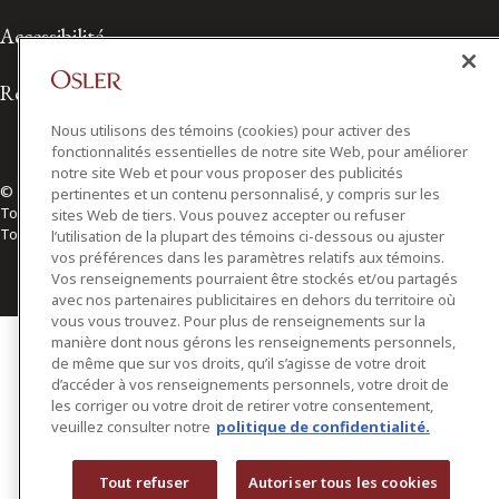
Accessibilité
Relations avec les médias
Nous utilisons des témoins (cookies) pour activer des
fonctionnalités essentielles de notre site Web, pour améliorer
notre site Web et pour vous proposer des publicités
© 2026 Osler, Hoskin & Harcourt S.E.N.C.R.L./s.r.l.
pertinentes et un contenu personnalisé, y compris sur les
Tous droits réservés
sites Web de tiers. Vous pouvez accepter ou refuser
Toronto | Montréal | Calgary | Vancouver | Ottawa | New York
l’utilisation de la plupart des témoins ci-dessous ou ajuster
vos préférences dans les paramètres relatifs aux témoins.
Vos renseignements pourraient être stockés et/ou partagés
avec nos partenaires publicitaires en dehors du territoire où
vous vous trouvez. Pour plus de renseignements sur la
manière dont nous gérons les renseignements personnels,
de même que sur vos droits, qu’il s’agisse de votre droit
d’accéder à vos renseignements personnels, votre droit de
les corriger ou votre droit de retirer votre consentement,
veuillez consulter notre
politique de confidentialité.
Tout refuser
Autoriser tous les cookies