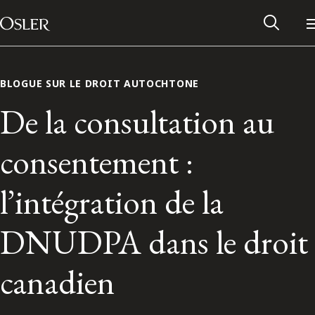
Main Navigation
Passer au contenu
BLOGUE SUR LE DROIT AUTOCHTONE
De la consultation au
consentement :
l’intégration de la
DNUDPA dans le droit
Réseau des anciens d’Osler
canadien
Contactez-nous