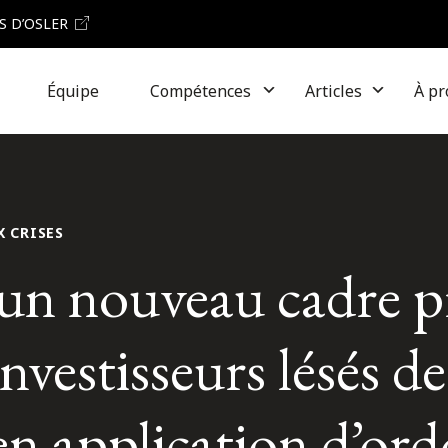
S D’OSLER
Équipe
Compétences
Articles
À pr
X CRISES
n nouveau cadre p
investisseurs lésés 
s en application d’o