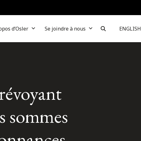
opos d’Osler
Se joindre à nous
ENGLISH
révoyant
des sommes
rdonnances