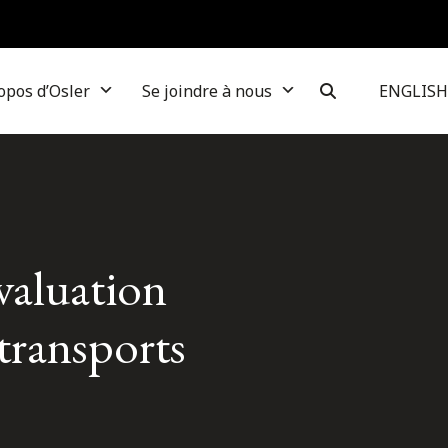
opos d’Osler
Se joindre à nous
ENGLISH
évaluation
transports