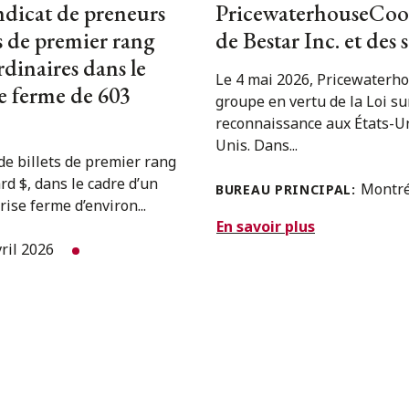
ndicat de preneurs
PricewaterhouseCooper
ts de premier rang
de Bestar Inc. et de
rdinaires dans le
Le 4 mai 2026, Pricewaterho
se ferme de 603
groupe en vertu de la Loi sur
reconnaissance aux États-Un
Unis. Dans...
de billets de premier rang
ard $, dans le cadre d’un
Montr
BUREAU PRINCIPAL:
ise ferme d’environ...
En savoir plus
vril 2026