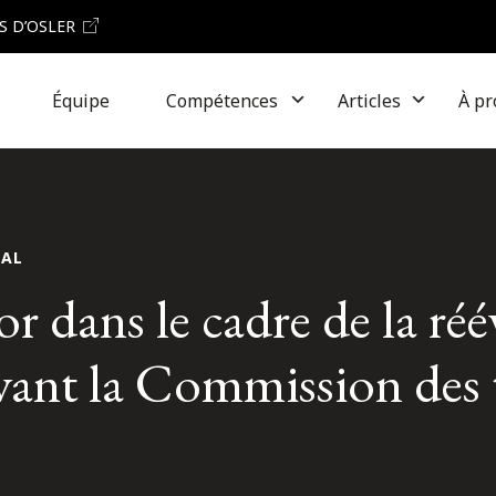
S D’OSLER
Équipe
Compétences
Articles
À pr
IAL
r dans le cadre de la ré
evant la Commission des 