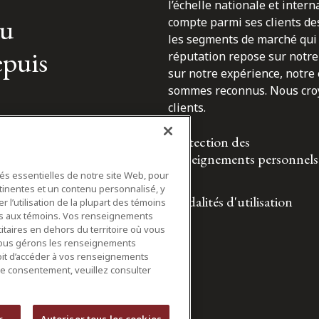
l’échelle nationale et inter
du
compte parmi ses clients des
les segments de marché qui 
epuis
réputation repose sur notre 
sur notre expérience, notre
sommes reconnus. Nous croyo
clients.
Protection des
renseignements personnels
tés essentielles de notre site Web, pour
tinentes et un contenu personnalisé, y
Modalités d'utilisation
 l’utilisation de la plupart des témoins
ifs aux témoins. Vos renseignements
itaires en dehors du territoire où vous
nous gérons les renseignements
roit d’accéder à vos renseignements
tre consentement, veuillez consulter