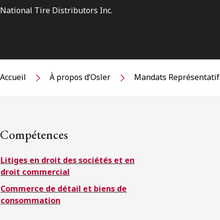
National Tire Distributors Inc.
Accueil
À propos d’Osler
Mandats Représentatif
Compétences
Litiges en droit des sociétés et en
droit commercial
Commerce de détail et biens de
consommation